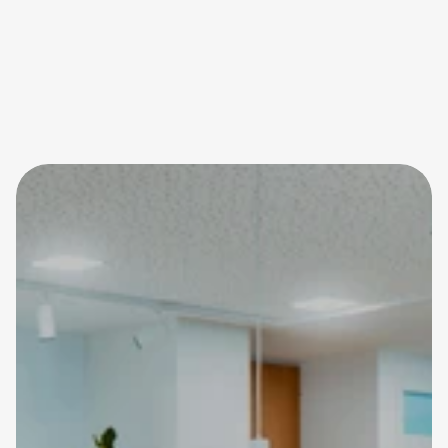
02161 46 24 760
info@mg-src.de
@src_sport_und_rehacentrum
Schreiben Sie uns eine 