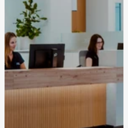
Nachricht
Wir sind für Sie da. Ob Termin, Rückfrage 
oder Erstberatung: Unser Team hilft 
Ihnen gerne weiter.
Ihr Name
Ihre E-mail
Ihre Nachricht
Anfrage versenden